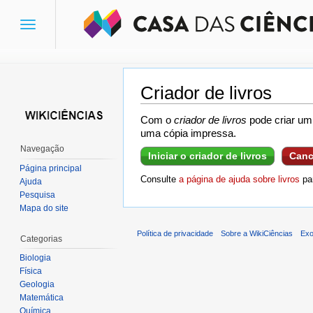
Toggle
navigation
Criador de livros
Ir para:
navegação
,
pesquisa
Com o
criador de livros
pode criar um 
uma cópia impressa.
Navegação
Iniciar o criador de livros
Canc
Página principal
Consulte
a página de ajuda sobre livros
par
Ajuda
Pesquisa
Mapa do site
Política de privacidade
Sobre a WikiCiências
Exo
Categorias
Biologia
Física
Geologia
Matemática
Química