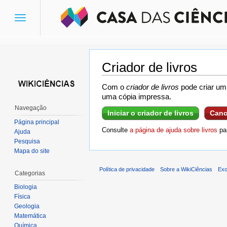
Toggle
navigation
Criador de livros
Ir para:
navegação
,
pesquisa
Com o
criador de livros
pode criar um 
uma cópia impressa.
Navegação
Iniciar o criador de livros
Canc
Página principal
Consulte
a página de ajuda sobre livros
par
Ajuda
Pesquisa
Mapa do site
Política de privacidade
Sobre a WikiCiências
Exo
Categorias
Biologia
Física
Geologia
Matemática
Química