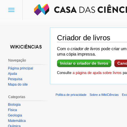
Toggle
navigation
Criador de livros
Ir para:
navegação
,
pesquisa
Com o
criador de livros
pode criar um 
uma cópia impressa.
Navegação
Iniciar o criador de livros
Canc
Página principal
Consulte
a página de ajuda sobre livros
par
Ajuda
Pesquisa
Mapa do site
Política de privacidade
Sobre a WikiCiências
Exo
Categorias
Biologia
Física
Geologia
Matemática
Química