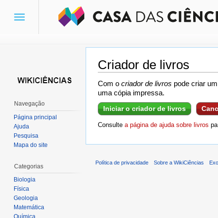
Toggle
navigation
Criador de livros
Ir para:
navegação
,
pesquisa
Com o
criador de livros
pode criar um 
uma cópia impressa.
Navegação
Iniciar o criador de livros
Canc
Página principal
Consulte
a página de ajuda sobre livros
par
Ajuda
Pesquisa
Mapa do site
Política de privacidade
Sobre a WikiCiências
Exo
Categorias
Biologia
Física
Geologia
Matemática
Química