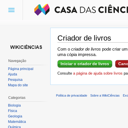
Toggle
navigation
Criador de livros
Ir para:
navegação
,
pesquisa
Com o
criador de livros
pode criar um 
uma cópia impressa.
Navegação
Iniciar o criador de livros
Canc
Página principal
Consulte
a página de ajuda sobre livros
par
Ajuda
Pesquisa
Mapa do site
Política de privacidade
Sobre a WikiCiências
Exo
Categorias
Biologia
Física
Geologia
Matemática
Química