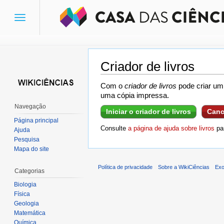
Toggle
navigation
Criador de livros
Ir para:
navegação
,
pesquisa
Com o
criador de livros
pode criar um 
uma cópia impressa.
Navegação
Iniciar o criador de livros
Canc
Página principal
Consulte
a página de ajuda sobre livros
par
Ajuda
Pesquisa
Mapa do site
Política de privacidade
Sobre a WikiCiências
Exo
Categorias
Biologia
Física
Geologia
Matemática
Química