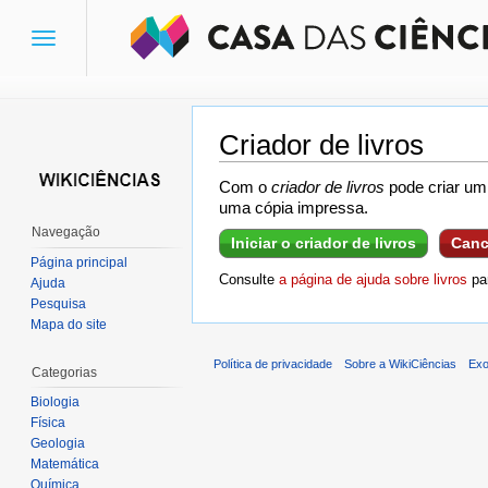
Toggle
navigation
Criador de livros
Ir para:
navegação
,
pesquisa
Com o
criador de livros
pode criar um 
uma cópia impressa.
Navegação
Iniciar o criador de livros
Canc
Página principal
Consulte
a página de ajuda sobre livros
par
Ajuda
Pesquisa
Mapa do site
Política de privacidade
Sobre a WikiCiências
Exo
Categorias
Biologia
Física
Geologia
Matemática
Química