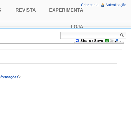
Criar conta
Autenticação
S
REVISTA
EXPERIMENTA
LOJA
nformações
):