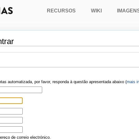
RECURSOS
WIKI
IMAGEN
trar
ontas automatizada, por favor, responda à questão apresentada abaixo (
mais i
reço de correio electrónico.