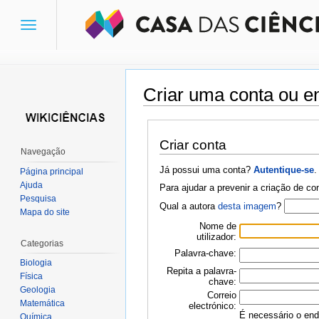
Toggle
navigation
Criar uma conta ou en
Ir para:
navegação
,
pesquisa
Criar conta
Navegação
Já possui uma conta?
Autentique-se
.
Página principal
Ajuda
Para ajudar a prevenir a criação de c
Pesquisa
Qual a autora
desta imagem
?
Mapa do site
Nome de
utilizador:
Categorias
Palavra-chave:
Biologia
Repita a palavra-
Física
chave:
Geologia
Correio
Matemática
electrónico:
É necessário o ende
Química