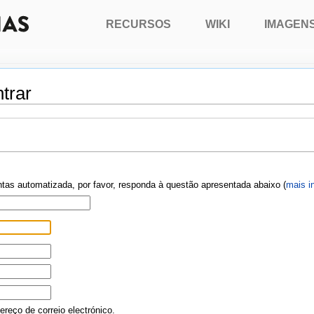
RECURSOS
WIKI
IMAGEN
trar
ontas automatizada, por favor, responda à questão apresentada abaixo (
mais i
reço de correio electrónico.