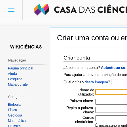
Toggle
navigation
Criar uma conta ou en
Ir para:
navegação
,
pesquisa
Criar conta
Navegação
Já possui uma conta?
Autentique-se
.
Página principal
Ajuda
Para ajudar a prevenir a criação de c
Pesquisa
Qual o título
desta imagem
?
Mapa do site
Nome de
utilizador:
Categorias
Palavra-chave:
Biologia
Repita a palavra-
Física
chave:
Geologia
Correio
Matemática
electrónico:
É necessário o ende
Química