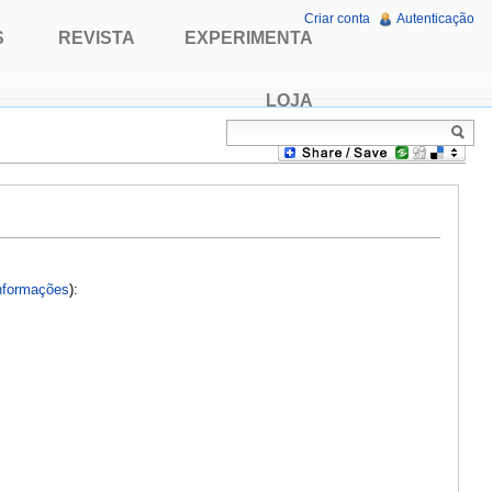
Criar conta
Autenticação
S
REVISTA
EXPERIMENTA
LOJA
nformações
):