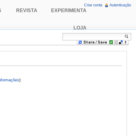
Criar conta
Autenticação
S
REVISTA
EXPERIMENTA
LOJA
nformações
):