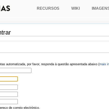
RECURSOS
WIKI
IMAGEN
trar
ontas automatizada, por favor, responda à questão apresentada abaixo (
mais i
reço de correio electrónico.