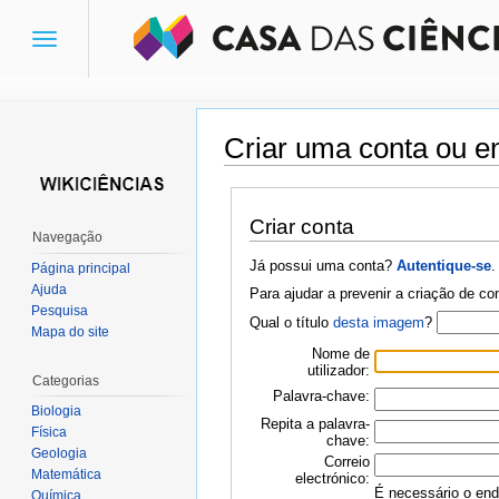
Toggle
navigation
Criar uma conta ou en
Ir para:
navegação
,
pesquisa
Criar conta
Navegação
Já possui uma conta?
Autentique-se
.
Página principal
Ajuda
Para ajudar a prevenir a criação de c
Pesquisa
Qual o título
desta imagem
?
Mapa do site
Nome de
utilizador:
Categorias
Palavra-chave:
Biologia
Repita a palavra-
Física
chave:
Geologia
Correio
Matemática
electrónico:
É necessário o ende
Química