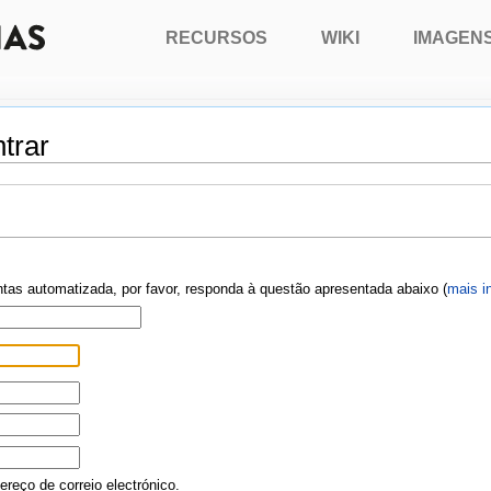
RECURSOS
WIKI
IMAGEN
trar
ontas automatizada, por favor, responda à questão apresentada abaixo (
mais i
reço de correio electrónico.