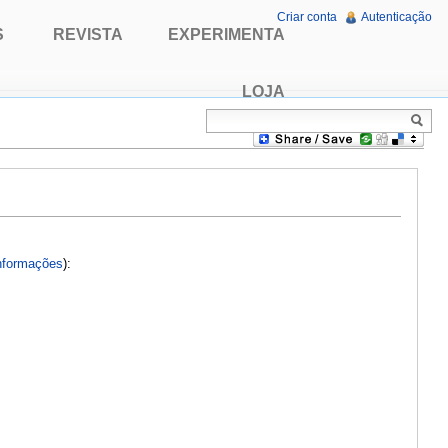
Criar conta
Autenticação
S
REVISTA
EXPERIMENTA
LOJA
nformações
):