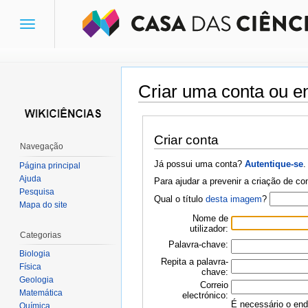
Toggle
navigation
Criar uma conta ou en
Ir para:
navegação
,
pesquisa
Criar conta
Navegação
Já possui uma conta?
Autentique-se
.
Página principal
Ajuda
Para ajudar a prevenir a criação de c
Pesquisa
Qual o título
desta imagem
?
Mapa do site
Nome de
utilizador:
Categorias
Palavra-chave:
Biologia
Repita a palavra-
Física
chave:
Geologia
Correio
Matemática
electrónico:
É necessário o ende
Química