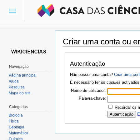
Toggle
navigation
Criar uma conta ou en
Ir para:
navegação
,
pesquisa
Autenticação
Navegação
Não possui uma conta?
Criar uma con
Página principal
Ajuda
É necessário ter os
cookies
activados 
Pesquisa
Nome de utilizador:
Mapa do site
Palavra-chave:
Categorias
Recordar os 
E
Biologia
Física
Geologia
Matemática
Química