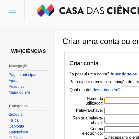
Toggle
navigation
Criar uma conta ou en
Ir para:
navegação
,
pesquisa
Criar conta
Navegação
Já possui uma conta?
Autentique-se
.
Página principal
Ajuda
Para ajudar a prevenir a criação de c
Pesquisa
Qual o autor
desta imagem
?
Mapa do site
Nome de
utilizador:
Categorias
Palavra-chave:
Biologia
Repita a palavra-
Física
chave:
Geologia
Correio
Matemática
electrónico:
É necessário o ende
Química