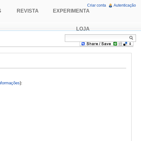
Criar conta
Autenticação
S
REVISTA
EXPERIMENTA
LOJA
nformações
):