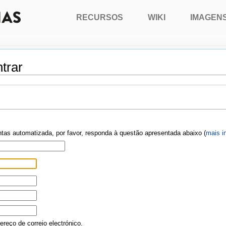
RECURSOS
WIKI
IMAGEN
trar
ontas automatizada, por favor, responda à questão apresentada abaixo (
mais i
reço de correio electrónico.