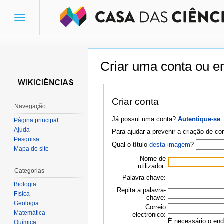
Toggle
navigation
Criar uma conta ou en
Ir para:
navegação
,
pesquisa
Criar conta
Navegação
Já possui uma conta?
Autentique-se
.
Página principal
Ajuda
Para ajudar a prevenir a criação de c
Pesquisa
Qual o título
desta imagem
?
Mapa do site
Nome de
utilizador:
Categorias
Palavra-chave:
Biologia
Repita a palavra-
Física
chave:
Geologia
Correio
Matemática
electrónico:
É necessário o ende
Química