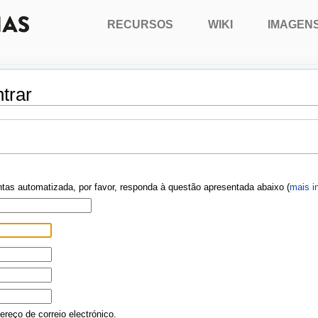
RECURSOS
WIKI
IMAGEN
trar
ontas automatizada, por favor, responda à questão apresentada abaixo (
mais i
reço de correio electrónico.