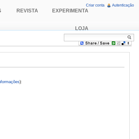
Criar conta
Autenticação
S
REVISTA
EXPERIMENTA
LOJA
nformações
):