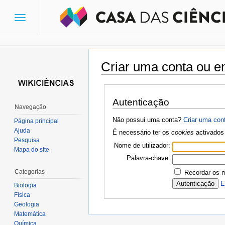
Toggle
navigation
Criar uma conta ou en
Ir para:
navegação
,
pesquisa
Autenticação
Navegação
Não possui uma conta?
Criar uma con
Página principal
Ajuda
É necessário ter os
cookies
activados 
Pesquisa
Nome de utilizador:
Mapa do site
Palavra-chave:
Categorias
Recordar os 
E
Biologia
Física
Geologia
Matemática
Química