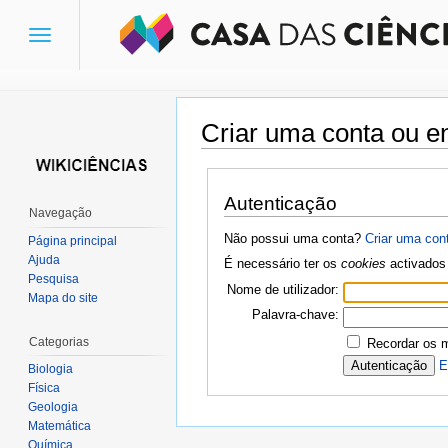
Toggle
navigation
Criar uma conta ou en
Ir para:
navegação
,
pesquisa
Autenticação
Navegação
Não possui uma conta?
Criar uma con
Página principal
Ajuda
É necessário ter os
cookies
activados 
Pesquisa
Nome de utilizador:
Mapa do site
Palavra-chave:
Categorias
Recordar os 
E
Biologia
Física
Geologia
Matemática
Química