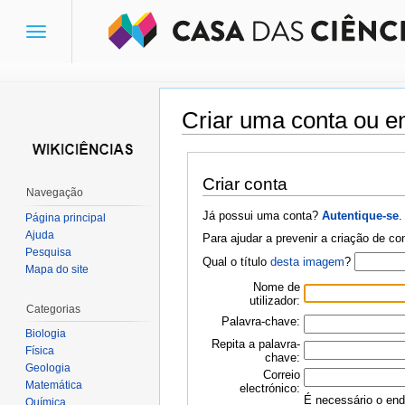
Toggle
navigation
Criar uma conta ou en
Ir para:
navegação
,
pesquisa
Criar conta
Navegação
Já possui uma conta?
Autentique-se
.
Página principal
Ajuda
Para ajudar a prevenir a criação de c
Pesquisa
Qual o título
desta imagem
?
Mapa do site
Nome de
utilizador:
Categorias
Palavra-chave:
Biologia
Repita a palavra-
Física
chave:
Geologia
Correio
Matemática
electrónico:
É necessário o ende
Química