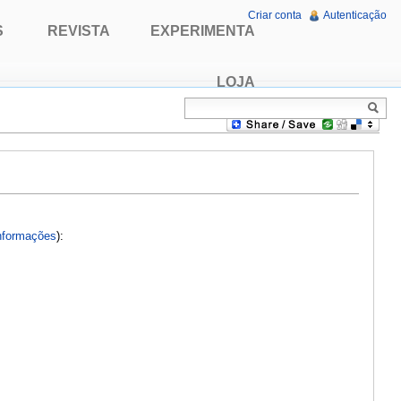
Criar conta
Autenticação
S
REVISTA
EXPERIMENTA
LOJA
nformações
):