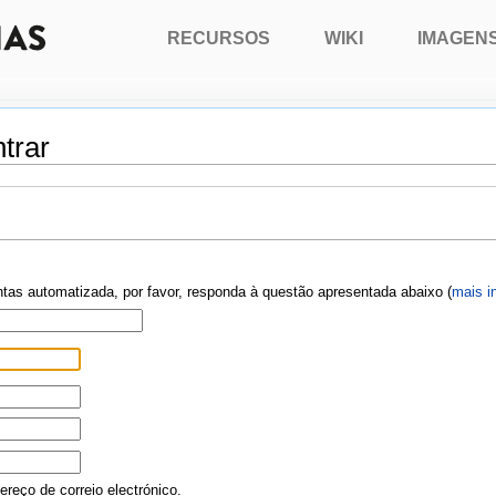
RECURSOS
WIKI
IMAGEN
trar
ontas automatizada, por favor, responda à questão apresentada abaixo (
mais i
reço de correio electrónico.