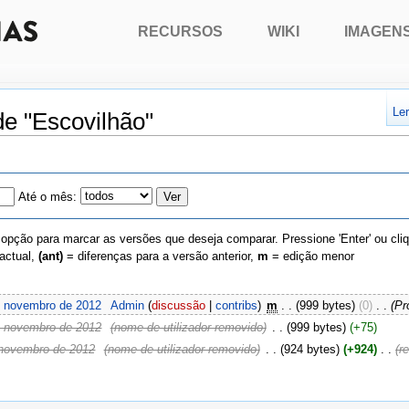
RECURSOS
WIKI
IMAGEN
Le
de "Escovilhão"
Até o mês:
 opção para marcar as versões que deseja comparar. Pressione 'Enter' ou cli
actual,
(ant)
= diferenças para a versão anterior,
m
= edição menor
e novembro de 2012
‎
Admin
(
discussão
|
contribs
)
‎
m
. .
(999 bytes)
(0)
‎
. .
(Pr
e novembro de 2012
‎
(nome de utilizador removido)
‎
. .
(999 bytes)
(+75)
 novembro de 2012
‎
(nome de utilizador removido)
‎
. .
(924 bytes)
(+924)
‎
. .
(r