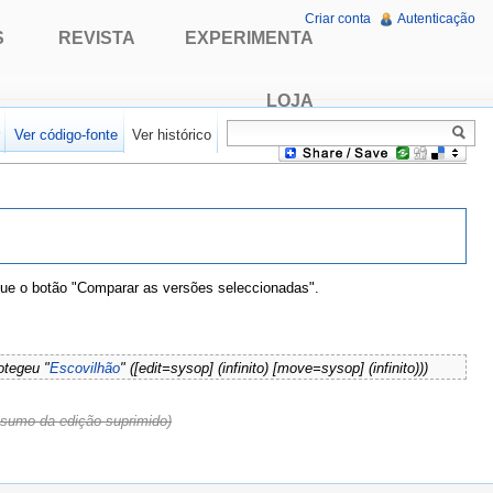
Criar conta
Autenticação
S
REVISTA
EXPERIMENTA
LOJA
r
Ver código-fonte
Ver histórico
que o botão "Comparar as versões seleccionadas".
otegeu "
Escovilhão
" ([edit=sysop] (infinito) [move=sysop] (infinito)))
esumo da edição suprimido)