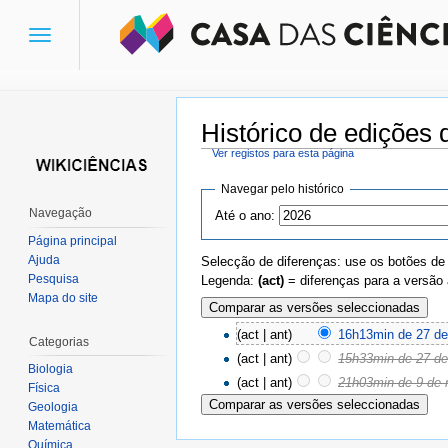
Toggle
navigation
Histórico de edições 
Ver registos para esta página
Ir para:
navegação
,
pesquisa
Navegar pelo histórico
Navegação
Até o ano:
Página principal
Ajuda
Selecção de diferenças: use os botões de
Pesquisa
Legenda:
(act)
= diferenças para a versão 
Mapa do site
(act | ant)
16h13min de 27 d
Categorias
(act | ant)
15h33min de 27 d
Biologia
(act | ant)
21h03min de 9 de
Física
Geologia
Matemática
Química