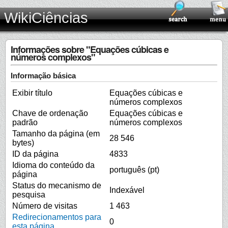
WikiCiências
Informações sobre "Equações cúbicas e
números complexos"
Informação básica
Exibir título
Equações cúbicas e
números complexos
Chave de ordenação
Equações cúbicas e
padrão
números complexos
Tamanho da página (em
28 546
bytes)
ID da página
4833
Idioma do conteúdo da
português (pt)
página
Status do mecanismo de
Indexável
pesquisa
Número de visitas
1 463
Redirecionamentos para
0
esta página