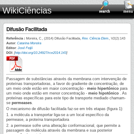
WikiCiências
Difusão Facilitada
Referência :
Moreira, C., (2014) Difusão Facilitada,
Rev. Ciência Elem.
, V2(2):143
Autor
:
Catarina Moreira
Editor
:
José Feijó
DOI
:
[
http://doi.org/10.24927/rce2014.143
]
Passagem de substâncias através da membrana com intervenção de
proteínas transportadoras, a favor do gradiente de concentração, de
um meio onde estão em maior concentração -
meio hipertónico
para
um meio onde estão em menor concentração -
meio hipotónico
. As
proteínas específicas para este tipo de transporte mediado chamam-
se
permeases
.
O mecanismo de difusão facilitada faz-se em três etapas (figura 1):
1. a molécula a transportar liga-se a um local específico da
permease, a proteína transportadora
2. a permease sofre uma alteração conformacional, que permite a
passagem da molécula através da membrana e sua posterior