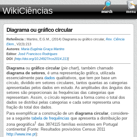
WikiCiências
Diagrama ou gráfico circular
Referência :
Martins, E.G.M., (2014) Diagrama ou gráfico circular,
Rev. Ciência
Elem.
, V2(3):213
Autores
:
Maria Eugénia Graça Martins
Editor
:
José Francisco Rodrigues
DOI
:
[
http://doi.org/10.24927/rce2014.213
]
Diagrama
ou
gráfico circular
(
pie chart
), também chamado
diagrama de setores
, é uma representação gráfica, utilizada
essencialmente para
dados
qualitativos, que tem por base um
círculo, dividido em setores circulares, tantos quantas as categorias
apresentadas pelos dados em estudo. As amplitudes dos ângulos dos
setores são proporcionais às frequências das categorias que
representam. Assim, o círculo representa a forma como o total dos
dados se distribui pelas categorias e cada setor representa uma
fração do total dos dados.
Para exemplificar a construção de um
diagrama circular
, considere-
se a seguinte
tabela de frequências
que apresenta a distribuição por
†
†
zona geográfica
das 3874115 famílias existentes em Portugal
continental (Fonte: Resultados provisórios Census 2011
http://www.ine.pt
):