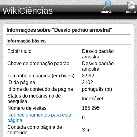
WikiCiências
Informações sobre "Desvio padrão amostral"
Informação básica
Exibir título
Desvio padrão
amostral
Chave de ordenação padrão
Desvio padrão
amostral
Tamanho da página (em bytes)
3 592
ID da página
2102
Idioma do conteúdo da página
português (pt)
Status do mecanismo de
Indexável
pesquisa
Número de visitas
165 295
Redirecionamentos para esta
0
página
Contada como página de
Sim
conteúdo