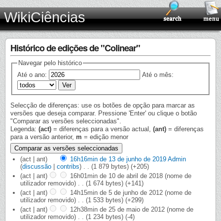
WikiCiências
Histórico de edições de "Colinear"
Navegar pelo histórico
Até o ano:
Até o mês:
Selecção de diferenças: use os botões de opção para marcar as
versões que deseja comparar. Pressione 'Enter' ou clique o botão
"Comparar as versões seleccionadas".
Legenda:
(act)
= diferenças para a versão actual,
(ant)
= diferenças
para a versão anterior,
m
= edição menor
(act | ant)
16h16min de 13 de junho de 2019
‎
Admin
(
discussão
|
contribs
)
‎
. .
(1 879 bytes)
(+205)
(act | ant)
16h01min de 10 de abril de 2018
‎
(nome de
utilizador removido)
‎
. .
(1 674 bytes)
(+141)
(act | ant)
14h15min de 5 de junho de 2012
‎
(nome de
utilizador removido)
‎
. .
(1 533 bytes)
(+299)
(act | ant)
12h38min de 25 de maio de 2012
‎
(nome de
utilizador removido)
‎
. .
(1 234 bytes)
(-4)