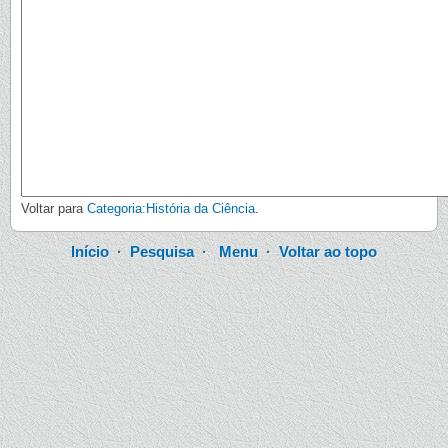
Voltar para
Categoria:História da Ciência
.
Início
·
Pesquisa
·
Menu
·
Voltar ao topo