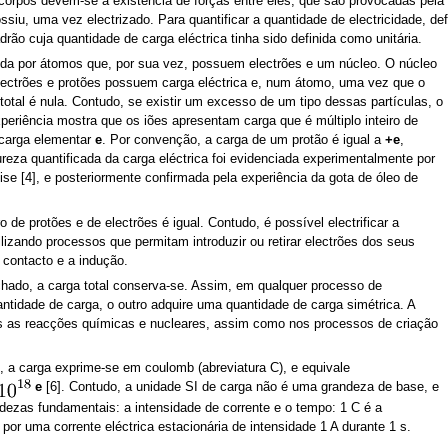
 corpos devem-se à existência de forças entre eles, que são provocadas pela e
ssiu, uma vez electrizado. Para quantificar a quantidade de electricidade, def
ão cuja quantidade de carga eléctrica tinha sido definida como unitária.
uída por átomos que, por sua vez, possuem electrões e um núcleo. O núcleo
electrões e protões possuem carga eléctrica e, num átomo, uma vez que o
total é nula. Contudo, se existir um excesso de um tipo dessas partículas, o
xperiência mostra que os iões apresentam carga que é múltiplo inteiro de
 carga elementar
e
. Por convenção, a carga de um protão é igual a
+e
,
ureza quantificada da carga eléctrica foi evidenciada experimentalmente por
ise [4], e posteriormente confirmada pela experiência da gota de óleo de
 de protões e de electrões é igual. Contudo, é possível electrificar a
ilizando processos que permitam introduzir ou retirar electrões dos seus
 contacto e a indução.
hado, a carga total conserva-se. Assim, em qualquer processo de
ntidade de carga, o outro adquire uma quantidade de carga simétrica. A
s as reacções químicas e nucleares, assim como nos processos de criação
, a carga exprime-se em coulomb (abreviatura C), e equivale
e
[6]. Contudo, a unidade SI de carga não é uma grandeza de base, e
dezas fundamentais: a intensidade de corrente e o tempo: 1 C é a
 por uma corrente eléctrica estacionária de intensidade 1 A durante 1 s.