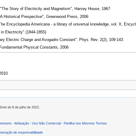
"The Story of Electricity and Magnetism", Harvey House, 1967
: A Historical Prespective", Greenwood Press, 2006
", The Encyclopedia Americana - a library of universal knowledge, vol. X, Enc
n Electricity" (1844-1855)
tary Electric Charge and Avogadro Constant". Phys. Rev. 2(2), 109-143.
undamental Physical Constants, 2006
 2010
12min de 8 de julho de 2022.
ommons - Atribuição - Uso Não Comercial - Partilha nos Mesmos Termos
.
neração de responsabilidade