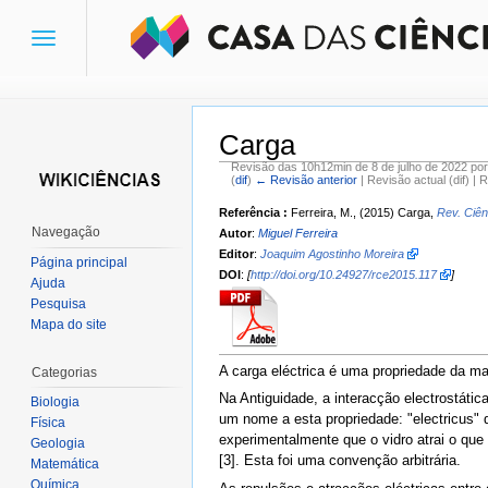
Toggle
navigation
Carga
Revisão das 10h12min de 8 de julho de 2022 po
(
dif
)
← Revisão anterior
| Revisão actual (dif) | 
Ir para:
navegação
,
pesquisa
Referência :
Ferreira, M., (2015) Carga,
Rev. Ciên
Navegação
Autor
:
Miguel Ferreira
Editor
:
Joaquim Agostinho Moreira
Página principal
DOI
:
[
http://doi.org/10.24927/rce2015.117
]
Ajuda
Pesquisa
Mapa do site
A carga eléctrica é uma propriedade da ma
Categorias
Na Antiguidade, a interacção electrostátic
Biologia
um nome a esta propriedade: "electricus" q
Física
experimentalmente que o vidro atrai o que
Geologia
[3]. Esta foi uma convenção arbitrária.
Matemática
Química