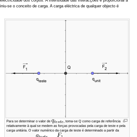
lectricidade dos corpos. A intensidade das interacções é proporcional à
iniu-se o conceito de carga. A carga eléctrica de qualquer objecto é
Para se determinar o valor de
, toma-se Q como carga de referência
relativamente à qual se medem as forças provocadas pela carga de teste e pela
carga unitária. O valor numérico da carga de teste é determinado a partir da