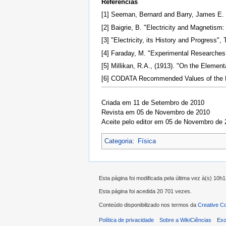
Referências
[1] Seeman, Bernard and Barry, James E. 
[2] Baigrie, B. "Electricity and Magnetism
[3] "Electricity, its History and Progress
[4] Faraday, M. "Experimental Researches i
[5] Millikan, R.A., (1913). "On the Elemen
[6] CODATA Recommended Values of the F
Criada em 11 de Setembro de 2010
Revista em 05 de Novembro de 2010
Aceite pelo editor em 05 de Novembro de
Categoria
:
Física
Esta página foi modificada pela última vez à(s) 10h
Esta página foi acedida 20 701 vezes.
Conteúdo disponibilizado nos termos da
Creative C
Política de privacidade
Sobre a WikiCiências
Exo