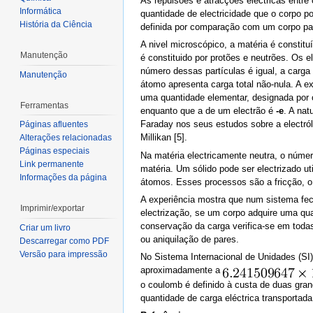
As repulsões e atracções eléctricas entre
Informática
quantidade de electricidade que o corpo po
História da Ciência
definida por comparação com um corpo padr
A nivel microscópico, a matéria é constit
Manutenção
é constituido por protões e neutrões. Os 
número dessas partículas é igual, a carga 
Manutenção
átomo apresenta carga total não-nula. A e
uma quantidade elementar, designada por
Ferramentas
enquanto que a de um electrão é
-e
. A nat
Faraday nos seus estudos sobre a electról
Páginas afluentes
Millikan [5].
Alterações relacionadas
Páginas especiais
Na matéria electricamente neutra, o número
Link permanente
matéria. Um sólido pode ser electrizado ut
Informações da página
átomos. Esses processos são a fricção, o
A experiência mostra que num sistema fec
Imprimir/exportar
electrização, se um corpo adquire uma qua
conservação da carga verifica-se em toda
Criar um livro
ou aniquilação de pares.
Descarregar como PDF
Versão para impressão
No Sistema Internacional de Unidades (SI)
aproximadamente a
o coulomb é definido à custa de duas gran
quantidade de carga eléctrica transportada