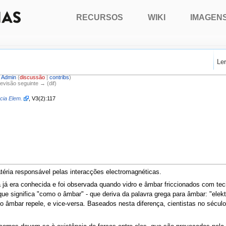
RECURSOS
WIKI
IMAGEN
Le
r
Admin
(
discussão
|
contribs
)
Revisão seguinte → (dif)
cia Elem.
, V3(2):117
téria responsável pelas interacções electromagnéticas.
a já era conhecida e foi observada quando vidro e âmbar friccionados com tec
ue significa "como o âmbar" - que deriva da palavra grega para âmbar: "elektro
 o âmbar repele, e vice-versa. Baseados nesta diferença, cientistas no sécul