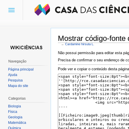
Toggle
navigation
Mostrar código-fonte 
←
Cardamine hirsuta L.
Ir para:
navegação
,
pesquisa
Não possui permissão para editar esta pág
Precisa de confirmar o seu endereço de co
Navegação
Pode ver e copiar o conteúdo desta página
Página principal
Ajuda
Pesquisa
Mapa do site
Categorias
Biologia
Física
Geologia
Matemática
Química