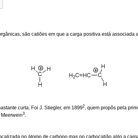
s orgânicas, são catiões em que a carga positiva está associa
2
stante curta. Foi J. Stiegler, em 1899
, quem propôs pela prim
3
. Meerwein
.
localizada no átomo de carbono mas no carbocatião alilo a carga