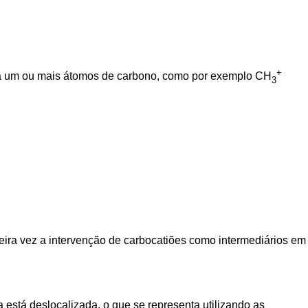
+
da a um ou mais átomos de carbono, como por exemplo CH
3
eira vez a intervenção de carbocatiões como intermediários em
 está deslocalizada, o que se representa utilizando as