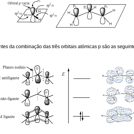
antes da combinação das três orbitais atómicas p são as seguint