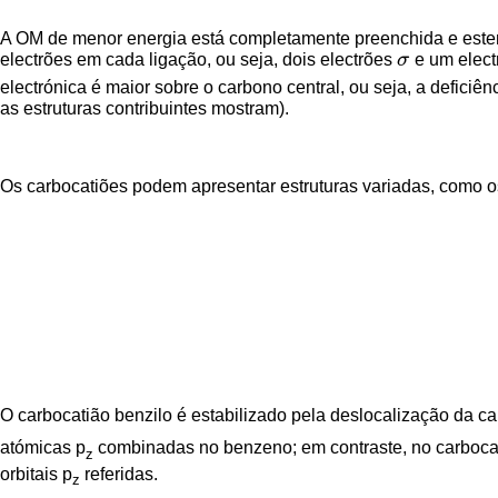
A OM de menor energia está completamente preenchida e estende
electrões em cada ligação, ou seja, dois electrões
σ
e um electr
σ
electrónica é maior sobre o carbono central, ou seja, a deficiê
as estruturas contribuintes mostram).
Os carbocatiões podem apresentar estruturas variadas, como os
O carbocatião benzilo é estabilizado pela deslocalização da car
atómicas p
combinadas no benzeno; em contraste, no carbocatiã
z
orbitais p
referidas.
z