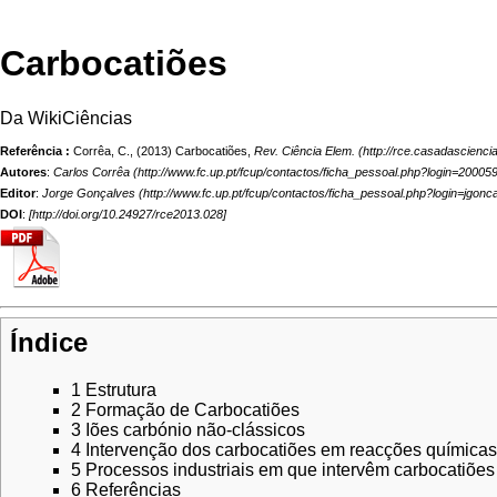
Carbocatiões
Da WikiCiências
Referência :
Corrêa, C., (2013) Carbocatiões,
Rev. Ciência Elem.
Autores
:
Carlos Corrêa
Editor
:
Jorge Gonçalves
DOI
:
[
http://doi.org/10.24927/rce2013.028
]
Índice
1
Estrutura
2
Formação de Carbocatiões
3
Iões carbónio não-clássicos
4
Intervenção dos carbocatiões em reacções químicas
5
Processos industriais em que intervêm carbocatiões
6
Referências