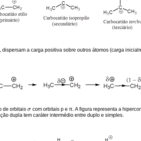
, dispersam a carga positiva sobre outros átomos (carga inicia
o de orbitais
σ
com orbitais p e π. A figura representa a hiperco
σ
ação dupla tem caráter intermédio entre duplo e simples.