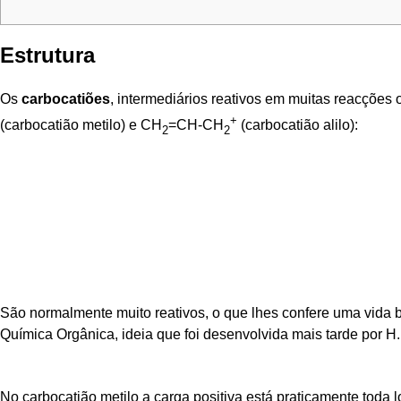
Estrutura
Os
carbocatiões
, intermediários reativos em muitas reacçõe
+
(carbocatião metilo) e CH
=CH-CH
(carbocatião alilo):
2
2
São normalmente muito reativos, o que lhes confere uma vida ba
Química Orgânica, ideia que foi desenvolvida mais tarde por H
No carbocatião metilo a carga positiva está praticamente toda 