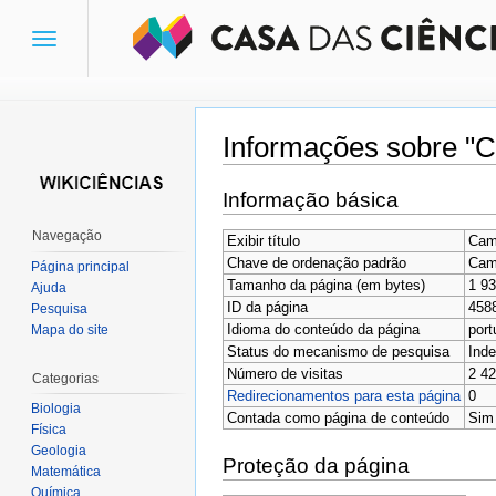
Toggle
navigation
Informações sobre "Ca
Ir para:
navegação
,
pesquisa
Informação básica
Navegação
Exibir título
Camp
Chave de ordenação padrão
Camp
Página principal
Tamanho da página (em bytes)
1 9
Ajuda
ID da página
458
Pesquisa
Idioma do conteúdo da página
port
Mapa do site
Status do mecanismo de pesquisa
Inde
Número de visitas
2 4
Categorias
Redirecionamentos para esta página
0
Biologia
Contada como página de conteúdo
Sim
Física
Geologia
Proteção da página
Matemática
Química