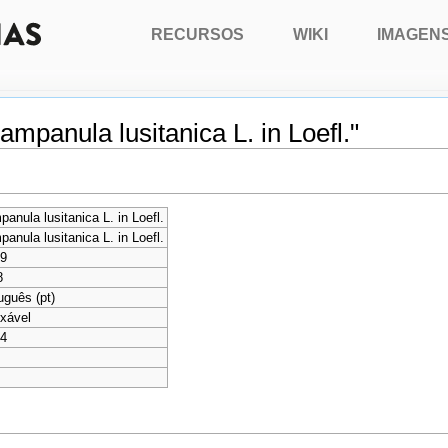
RECURSOS
WIKI
IMAGEN
mpanula lusitanica L. in Loefl."
anula lusitanica L. in Loefl.
anula lusitanica L. in Loefl.
39
8
uguês (pt)
xável
24