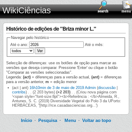
WikiCiências
Histórico de edições de "Briza minor L."
Navegar pelo histórico
Até o ano:
Até o mês:
Selecção de diferenças: use os botões de opção para marcar as
versões que deseja comparar. Pressione 'Enter' ou clique o botão
"Comparar as versões seleccionadas".
Legenda:
(act)
= diferenças para a versão actual,
(ant)
= diferenças
para a versão anterior,
m
= edição menor
(act | ant)
16h10min de 3 de maio de 2019
‎
Admin
(
discussão
|
contribs
)
‎
. .
(2 203 bytes)
(+2 203)
‎
. .
(Criou nova página com
'<span style="font-size:8pt"><b>Referência : </b>Almeida, R.,
Antunes, S. C. (2019) Diversidade Vegetal do Polo 3 da UPorto:
HERBÁCEAS, ''[http://rce.casadasciencias.org...')
Início
·
Pesquisa
·
Menu
·
Voltar ao topo