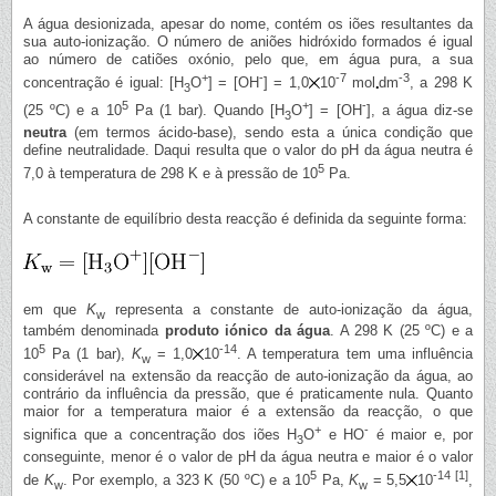
A água desionizada, apesar do nome, contém os iões resultantes da
sua auto-ionização. O número de aniões hidróxido formados é igual
ao número de catiões oxónio, pelo que, em água pura, a sua
+
-
-7
-3
concentração é igual: [H
O
] = [OH
] = 1,0
10
mol
dm
, a 298 K
3
5
+
-
(25 ºC) e a 10
Pa (1 bar). Quando [H
O
] = [OH
], a água diz-se
3
neutra
(em termos ácido-base), sendo esta a única condição que
define neutralidade. Daqui resulta que o valor do pH da água neutra é
5
7,0 à temperatura de 298 K e à pressão de 10
Pa.
A constante de equilíbrio desta reacção é definida da seguinte forma:
em que
K
representa a constante de auto-ionização da água,
w
também denominada
produto iónico da água
. A 298 K (25 ºC) e a
5
-14
10
Pa (1 bar),
K
= 1,0
10
. A temperatura tem uma influência
w
considerável na extensão da reacção de auto-ionização da água, ao
contrário da influência da pressão, que é praticamente nula. Quanto
maior for a temperatura maior é a extensão da reacção, o que
+
-
significa que a concentração dos iões H
O
e HO
é maior e, por
3
conseguinte, menor é o valor de pH da água neutra e maior é o valor
5
-14
[1]
de
K
. Por exemplo, a 323 K (50 ºC) e a 10
Pa,
K
= 5,5
10
,
w
w