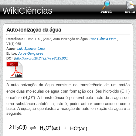
WikiCiências
Auto-ionização da água
Referência :
Lima, L.S., (2013) Auto-ionização da água,
Rev. Ciência Elem.
,
V1(1):068
Autor
:
Luis Spencer Lima
Editor
:
Jorge Gonçalves
DOI
:
[
http://doi.org/10.24927/rce2013.068
]
A auto-ionização da água consiste na transferência de um protão
-
entre duas moléculas de água com formação dos iões hidróxido (OH
)
+
e oxónio (H
O
). A transferência é possível pelo facto de a água ser
3
uma substância anfotérica, isto é, poder actuar como ácido e como
base. A equação que ilustra a reacção de auto-ionização da água é a
seguinte:
+
2 H
O(l)
-
+
H
O
(aq)
HO
(aq)
2
3