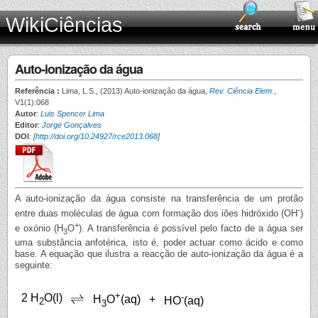
WikiCiências
Auto-ionização da água
Referência :
Lima, L.S., (2013) Auto-ionização da água,
Rev. Ciência Elem.
,
V1(1):068
Autor
:
Luis Spencer Lima
Editor
:
Jorge Gonçalves
DOI
:
[
http://doi.org/10.24927/rce2013.068
]
A auto-ionização da água consiste na transferência de um protão
-
entre duas moléculas de água com formação dos iões hidróxido (OH
)
+
e oxónio (H
O
). A transferência é possível pelo facto de a água ser
3
uma substância anfotérica, isto é, poder actuar como ácido e como
base. A equação que ilustra a reacção de auto-ionização da água é a
seguinte:
+
2 H
O(l)
-
+
H
O
(aq)
HO
(aq)
2
3