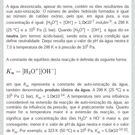
A água desionizada, apesar do nome, contém os iões resultantes da
sua auto-ionização. O número de aniões hidróxido formados é igual
ao número de catiões oxónio, pelo que, em água pura, a sua
+
-
-7
-3
concentração é igual: [H
O
] = [OH
] = 1,0
10
mol
dm
, a 298 K
3
5
+
-
(25 ºC) e a 10
Pa (1 bar). Quando [H
O
] = [OH
], a água diz-se
3
neutra
(em termos ácido-base), sendo esta a única condição que
define neutralidade. Daqui resulta que o valor do pH da água neutra é
5
7,0 à temperatura de 298 K e à pressão de 10
Pa.
A constante de equilíbrio desta reacção é definida da seguinte forma:
em que
K
representa a constante de auto-ionização da água,
w
também denominada
produto iónico da água
. A 298 K (25 ºC) e a
5
-14
10
Pa (1 bar),
K
= 1,0
10
. A temperatura tem uma influência
w
considerável na extensão da reacção de auto-ionização da água, ao
contrário da influência da pressão, que é praticamente nula. Quanto
maior for a temperatura maior é a extensão da reacção, o que
+
-
significa que a concentração dos iões H
O
e HO
é maior e, por
3
conseguinte, menor é o valor de pH da água neutra e maior é o valor
5
-14
[1]
de
K
. Por exemplo, a 323 K (50 ºC) e a 10
Pa,
K
= 5,5
10
,
w
w