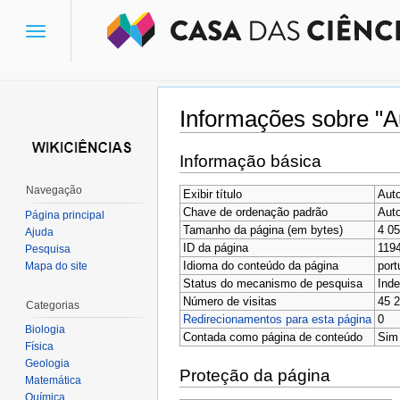
Toggle
navigation
Informações sobre "A
Ir para:
navegação
,
pesquisa
Informação básica
Navegação
Exibir título
Auto
Chave de ordenação padrão
Auto
Página principal
Tamanho da página (em bytes)
4 0
Ajuda
ID da página
119
Pesquisa
Idioma do conteúdo da página
port
Mapa do site
Status do mecanismo de pesquisa
Inde
Número de visitas
45 
Categorias
Redirecionamentos para esta página
0
Biologia
Contada como página de conteúdo
Sim
Física
Geologia
Proteção da página
Matemática
Química