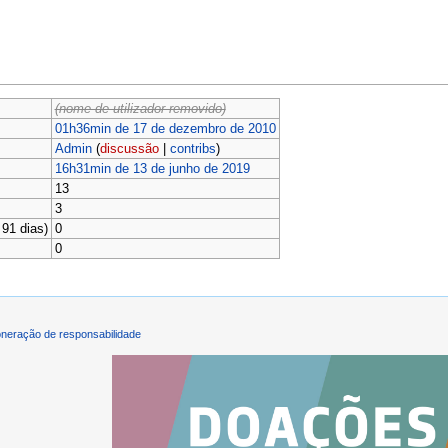
(nome de utilizador removido)
01h36min de 17 de dezembro de 2010
Admin
(
discussão
|
contribs
)
16h31min de 13 de junho de 2019
13
3
91 dias)
0
0
neração de responsabilidade