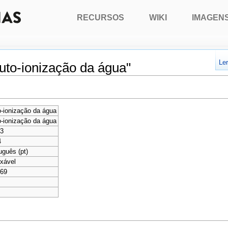
RECURSOS
WIKI
IMAGEN
Le
uto-ionização da água"
-ionização da água
-ionização da água
53
4
uguês (pt)
xável
269