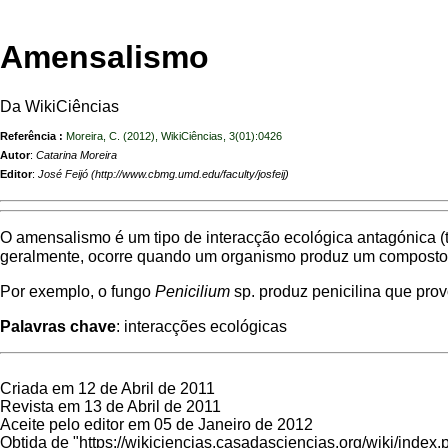
Amensalismo
Da WikiCiências
Referência :
Moreira, C. (2012), WikiCiências, 3(01):0426
Autor
:
Catarina Moreira
Editor
:
José Feijó
O amensalismo é um tipo de interacção ecológica antagónica (t
geralmente, ocorre quando um organismo produz um composto 
Por exemplo, o fungo
Penicilium
sp. produz penicilina que prov
Palavras chave
: interacções ecológicas
Criada em 12 de Abril de 2011
Revista em 13 de Abril de 2011
Aceite pelo editor em 05 de Janeiro de 2012
Obtida de "
https://wikiciencias.casadasciencias.org/wiki/ind