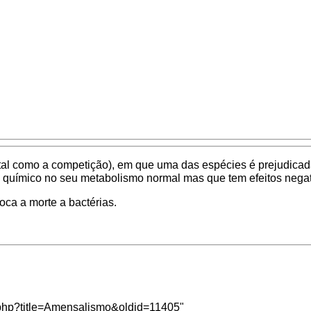
al como a competição), em que uma das espécies é prejudicada 
químico no seu metabolismo normal mas que tem efeitos negat
oca a morte a bactérias.
ex.php?title=Amensalismo&oldid=11405
"