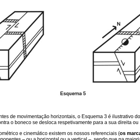
ntes de movimentação horizontais, o Esquema 3 é ilustrativo do
ntra o boneco se desloca respetivamente para a sua direita ou
ométrico e cinemático existem os nossos referenciais (
os marc
entes – ou a horizontal ou a vertical –, sendo que na maioria