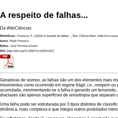
A respeito de falhas...
Da WikiCiências
Referência :
Fonseca, P., (2019)
A respeito de falhas...
,
Rev. Ciência Elem.
Autor
:
Paulo Fonseca
Editor
:
José Ferreira Gomes
DOI
:
[
http://doi.org/10.24927/rce2019.047
]
Geradoras de sismos, as falhas são um dos elementos mais imp
movimentos como ocorrendo em regime frágil,
i.e.
, rompem ou p
acumulada, movimentando-se a falha e gerando um terramoto. As
diaclases são apenas superfícies de anisotropia que separam 
Uma falha pode ser estruturada por 3 tipos distintos de classifi
dinâmica, mais complexa e que integra outros postulados meno