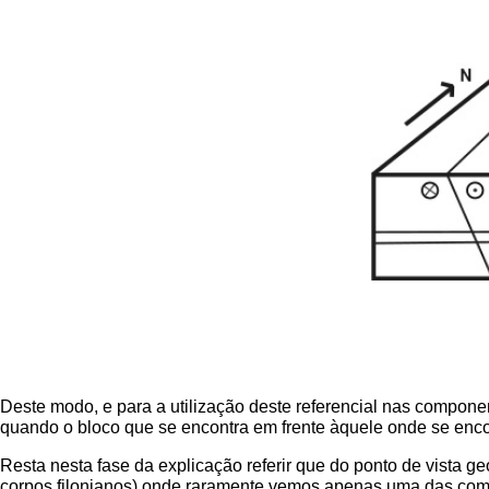
Deste modo, e para a utilização deste referencial nas compone
quando o bloco que se encontra em frente àquele onde se enco
Resta nesta fase da explicação referir que do ponto de vista ge
corpos filonianos) onde raramente vemos apenas uma das compon