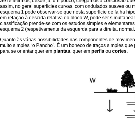
Se refletirmos, desde já, um pouco, chegamos à conclusão que a
assim, no geral superfícies curvas, com ondulados suaves ou 
esquema 1 pode observar-se que nesta superfície de falha hipo
em relação à descida relativa do bloco W, pode ser simultaneam
classificação prende-se com os estudos simples e elementares
esquema 2 (respetivamente da esquerda para a direita, normal, v
Quanto às várias possibilidades nas componentes de movimentaç
muito simples “o Pancho”. É um boneco de traços simples que 
para se orientar quer em
plantas
, quer em
perfis
ou
cortes
.