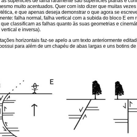
s superfícies de falha raramente são superfícies planas e cont
mesmo muito acentuados. Quer com isto dizer que muitas vezes
tética, e que apenas deseja demonstrar o que agora se escreve,
ente: falha normal, falha vertical com a subida do bloco E em r
 que classificam as falhas quanto às suas geometrias e cinemá
ertical e inversa).
ões horizontais faz-se apelo a um texto anteriormente editado
possui para além de um chapéu de abas largas e uns botins de 