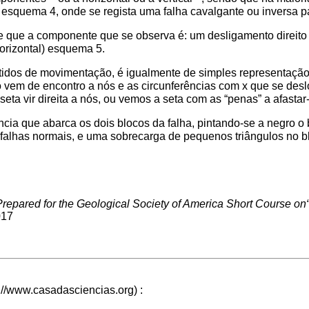
esquema 4, onde se regista uma falha cavalgante ou inversa 
ue a componente que se observa é: um desligamento direito p
orizontal) esquema 5.
ntidos de movimentação, é igualmente de simples representaçã
 vem de encontro a nós e as circunferências com x que se desl
ta vir direita a nós, ou vemos a seta com as “penas” a afastar
cia que abarca os dois blocos da falha, pintando-se a negro o 
falhas normais, e uma sobrecarga de pequenos triângulos no bl
Prepared for the Geological Society of America Short Course on“Qu
017
: