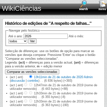
WikiCiências
Histórico de edições de "A respeito de falhas..."
Navegar pelo histórico
Até o ano:
Até o mês:
Selecção de diferenças: use os botões de opção para marcar as
versões que deseja comparar. Pressione 'Enter' ou clique o botão
"Comparar as versões seleccionadas".
Legenda:
(act)
= diferenças para a versão actual,
(ant)
= diferenças
para a versão anterior,
m
= edição menor
(act | ant)
13h11min de 21 de outubro de 2020
‎
Admin
(
discussão
|
contribs
)
‎
. .
(6 836 bytes)
(+393)
(act | ant)
12h47min de 21 de outubro de 2019
‎
(nome de
utilizador removido)
‎
. .
(6 443 bytes)
(+88)
(act | ant)
12h33min de 21 de outubro de 2019
‎
(nome de
utilizador removido)
‎
. .
(6 355 bytes)
(-8)
(act | ant)
12h33min de 21 de outubro de 2019
‎
(nome de
utilizador removido)
‎
. .
(6 363 bytes)
(-190)