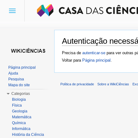
Toggle
navigation
Autenticação necessá
Ir para:
navegação
,
pesquisa
Precisa de
autenticar-se
para ver outras p
Voltar para
Página principal
.
Página principal
Ajuda
Pesquisa
Política de privacidade
Sobre a WikiCiências
Exo
Mapa do site
Categorias
Biologia
Física
Geologia
Matemática
Química
Informática
História da Ciência