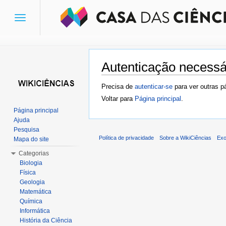
Toggle
navigation
Autenticação necessá
Ir para:
navegação
,
pesquisa
Precisa de
autenticar-se
para ver outras p
Voltar para
Página principal
.
Página principal
Ajuda
Pesquisa
Política de privacidade
Sobre a WikiCiências
Exo
Mapa do site
Categorias
Biologia
Física
Geologia
Matemática
Química
Informática
História da Ciência