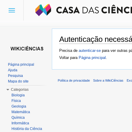
Toggle
navigation
Autenticação necessá
Ir para:
navegação
,
pesquisa
Precisa de
autenticar-se
para ver outras p
Voltar para
Página principal
.
Página principal
Ajuda
Pesquisa
Política de privacidade
Sobre a WikiCiências
Exo
Mapa do site
Categorias
Biologia
Física
Geologia
Matemática
Química
Informática
História da Ciência