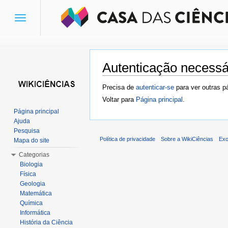
Toggle
navigation
Autenticação necessá
Ir para:
navegação
,
pesquisa
Precisa de
autenticar-se
para ver outras p
Voltar para
Página principal
.
Página principal
Ajuda
Pesquisa
Política de privacidade
Sobre a WikiCiências
Exo
Mapa do site
Categorias
Biologia
Física
Geologia
Matemática
Química
Informática
História da Ciência