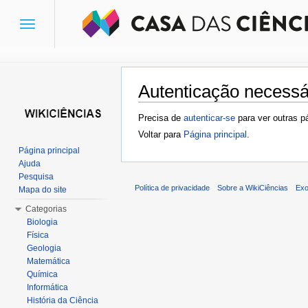
Toggle
navigation
Autenticação necessá
Ir para:
navegação
,
pesquisa
Precisa de
autenticar-se
para ver outras p
Voltar para
Página principal
.
Página principal
Ajuda
Pesquisa
Política de privacidade
Sobre a WikiCiências
Exo
Mapa do site
Categorias
Biologia
Física
Geologia
Matemática
Química
Informática
História da Ciência