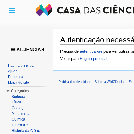
Toggle
navigation
Autenticação necessá
Ir para:
navegação
,
pesquisa
Precisa de
autenticar-se
para ver outras p
Voltar para
Página principal
.
Página principal
Ajuda
Pesquisa
Política de privacidade
Sobre a WikiCiências
Exo
Mapa do site
Categorias
Biologia
Física
Geologia
Matemática
Química
Informática
História da Ciência