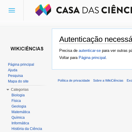
Toggle
navigation
Autenticação necessá
Ir para:
navegação
,
pesquisa
Precisa de
autenticar-se
para ver outras p
Voltar para
Página principal
.
Página principal
Ajuda
Pesquisa
Política de privacidade
Sobre a WikiCiências
Exo
Mapa do site
Categorias
Biologia
Física
Geologia
Matemática
Química
Informática
História da Ciência