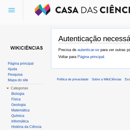
Toggle
navigation
Autenticação necessá
Ir para:
navegação
,
pesquisa
Precisa de
autenticar-se
para ver outras p
Voltar para
Página principal
.
Página principal
Ajuda
Pesquisa
Política de privacidade
Sobre a WikiCiências
Exo
Mapa do site
Categorias
Biologia
Física
Geologia
Matemática
Química
Informática
História da Ciência