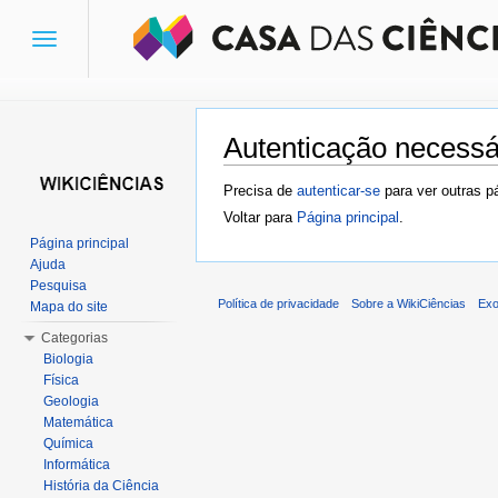
Toggle
navigation
Autenticação necessá
Ir para:
navegação
,
pesquisa
Precisa de
autenticar-se
para ver outras p
Voltar para
Página principal
.
Página principal
Ajuda
Pesquisa
Política de privacidade
Sobre a WikiCiências
Exo
Mapa do site
Categorias
Biologia
Física
Geologia
Matemática
Química
Informática
História da Ciência