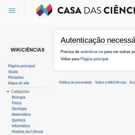
Toggle
navigation
Autenticação necessá
Ir para:
navegação
,
pesquisa
Precisa de
autenticar-se
para ver outras p
Voltar para
Página principal
.
Página principal
Ajuda
Pesquisa
Política de privacidade
Sobre a WikiCiências
Exo
Mapa do site
Categorias
Biologia
Física
Geologia
Matemática
Química
Informática
História da Ciência