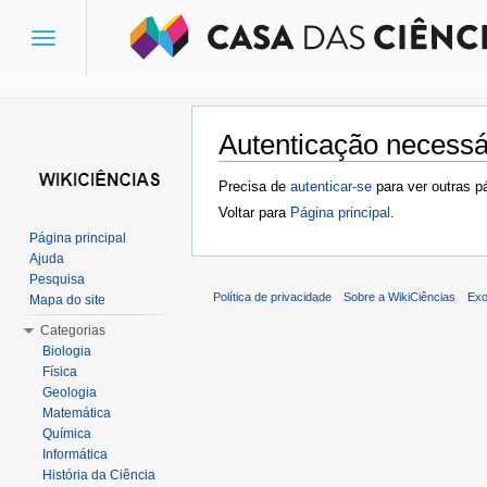
Toggle
navigation
Autenticação necessá
Ir para:
navegação
,
pesquisa
Precisa de
autenticar-se
para ver outras p
Voltar para
Página principal
.
Página principal
Ajuda
Pesquisa
Política de privacidade
Sobre a WikiCiências
Exo
Mapa do site
Categorias
Biologia
Física
Geologia
Matemática
Química
Informática
História da Ciência