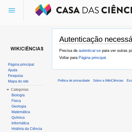
Toggle
navigation
Autenticação necessá
Ir para:
navegação
,
pesquisa
Precisa de
autenticar-se
para ver outras p
Voltar para
Página principal
.
Página principal
Ajuda
Pesquisa
Política de privacidade
Sobre a WikiCiências
Exo
Mapa do site
Categorias
Biologia
Física
Geologia
Matemática
Química
Informática
História da Ciência