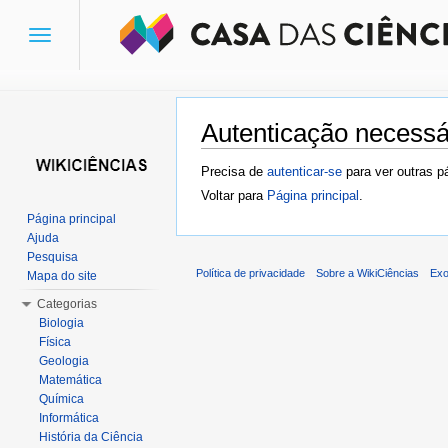
Toggle
navigation
Autenticação necessá
Ir para:
navegação
,
pesquisa
Precisa de
autenticar-se
para ver outras p
Voltar para
Página principal
.
Página principal
Ajuda
Pesquisa
Política de privacidade
Sobre a WikiCiências
Exo
Mapa do site
Categorias
Biologia
Física
Geologia
Matemática
Química
Informática
História da Ciência