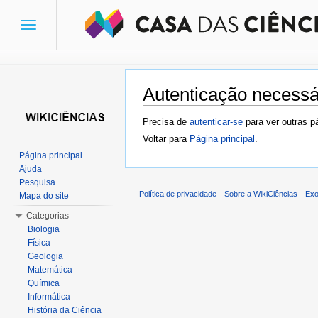
Toggle
navigation
Autenticação necessá
Ir para:
navegação
,
pesquisa
Precisa de
autenticar-se
para ver outras p
Voltar para
Página principal
.
Página principal
Ajuda
Pesquisa
Política de privacidade
Sobre a WikiCiências
Exo
Mapa do site
Categorias
Biologia
Física
Geologia
Matemática
Química
Informática
História da Ciência