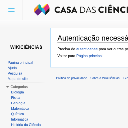
Toggle
navigation
Autenticação necessá
Ir para:
navegação
,
pesquisa
Precisa de
autenticar-se
para ver outras p
Voltar para
Página principal
.
Página principal
Ajuda
Pesquisa
Política de privacidade
Sobre a WikiCiências
Exo
Mapa do site
Categorias
Biologia
Física
Geologia
Matemática
Química
Informática
História da Ciência